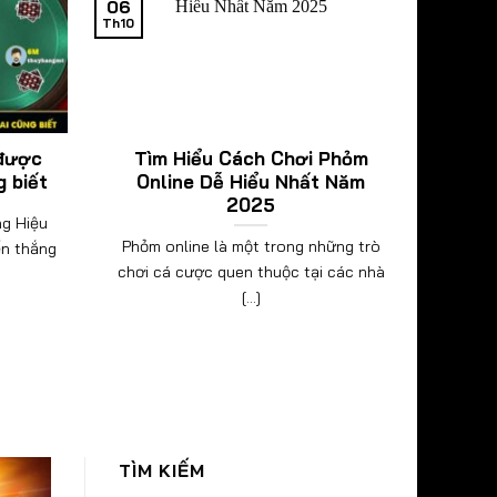
06
06
Th10
Th10
 được
Tìm Hiểu Cách Chơi Phỏm
Nguy
g biết
Online Dễ Hiểu Nhất Năm
2025
ng Hiệu
Anh e
Phỏm online là một trong những trò
ến thắng
khôn
chơi cá cược quen thuộc tại các nhà
[...]
TÌM KIẾM