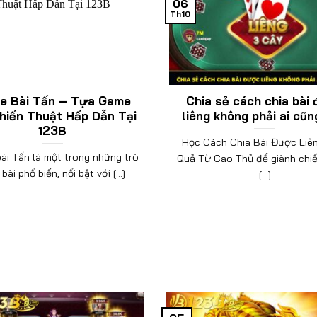
06
Th10
e Bài Tấn – Tựa Game
Chia sẻ cách chia bài
hiến Thuật Hấp Dẫn Tại
liêng không phải ai cũn
123B
Học Cách Chia Bài Được Liê
ài Tấn là một trong những trò
Quả Từ Cao Thủ để giành chi
bài phổ biến, nổi bật với [...]
[...]