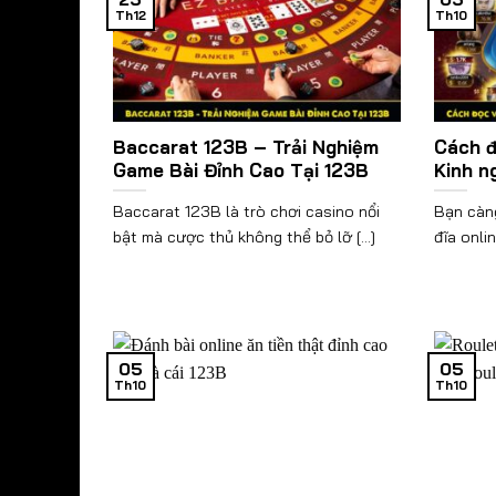
Th12
Th10
Baccarat 123B – Trải Nghiệm
Cách đ
Game Bài Đỉnh Cao Tại 123B
Kinh n
Baccarat 123B là trò chơi casino nổi
Bạn càng
bật mà cược thủ không thể bỏ lỡ [...]
đĩa onlin
05
05
Th10
Th10