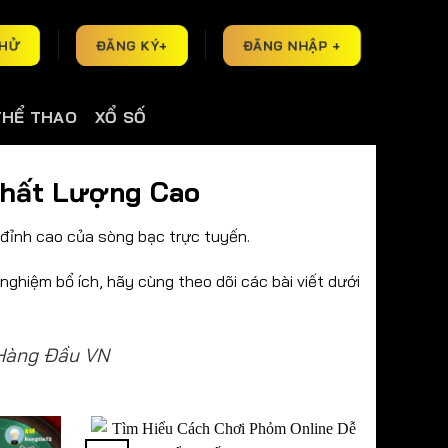
THỬ
ĐĂNG KÝ+
ĐĂNG NHẬP +
THỂ THAO
XỔ SỐ
Chất Lượng Cao
 đỉnh cao của sòng bạc trực tuyến.
ghiệm bổ ích, hãy cùng theo dõi các bài viết dưới
 Hàng Đầu VN